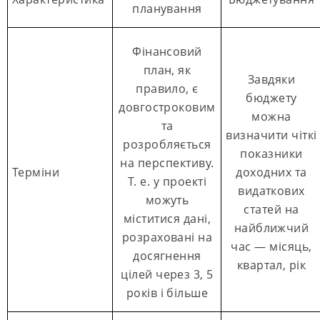
планування
Фінансовий
план, як
Завдяки
правило, є
бюджету
довгостроковим
можна
та
визначити чіткі
розробляється
показники
на перспективу.
Терміни
доходних та
Т. е. у проекті
видаткових
можуть
статей на
міститися дані,
найближчий
розраховані на
час — місяць,
досягнення
квартал, рік
цілей через 3, 5
років і більше