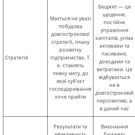
Бюджет — це
щоденне,
Мається на увазі
постійне
побудова
управління
довгострокової
капіталів, усіма
стратегії, плану
активами та
розвитку
пасивами,
Стратегія
підприємства. Т.
доходами та
е. ставлять
витратами. Це
певну мету, до
відбувається
якої суб'єкт
не в
господарювання
довгостроковій
хоче прийти
перспективі, а
в даний час
Результати та
Виконання
ефективність
бюджету