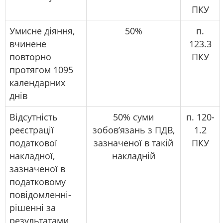
ПКУ
Умисне діяння,
50%
п.
вчинене
123.3
повторно
ПКУ
протягом 1095
календарних
днів
Відсутність
50% суми
п. 120-
реєстрації
зобов’язань з ПДВ,
1.2
податкової
зазначеної в такій
ПКУ
накладної,
накладній
зазначеної в
податковому
повідомленні-
рішенні за
результатами