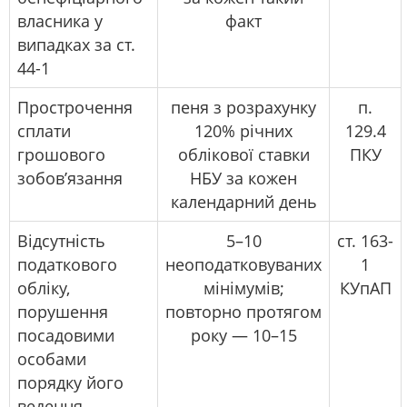
власника у
факт
випадках за ст.
44-1
Прострочення
пеня з розрахунку
п.
сплати
120% річних
129.4
грошового
облікової ставки
ПКУ
зобов’язання
НБУ за кожен
календарний день
Відсутність
5–10
ст. 163-
податкового
неоподатковуваних
1
обліку,
мінімумів;
КУпАП
порушення
повторно протягом
посадовими
року — 10–15
особами
порядку його
ведення