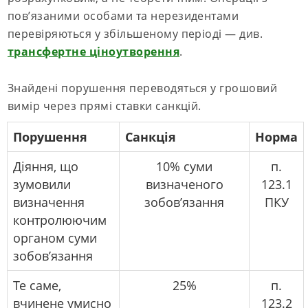
пов’язаними особами та нерезидентами
перевіряються у збільшеному періоді — див.
трансфертне ціноутворення
.
Знайдені порушення переводяться у грошовий
вимір через прямі ставки санкцій.
Порушення
Санкція
Норма
Діяння, що
10% суми
п.
зумовили
визначеного
123.1
визначення
зобов’язання
ПКУ
контролюючим
органом суми
зобов’язання
Те саме,
25%
п.
вчинене умисно
123.2