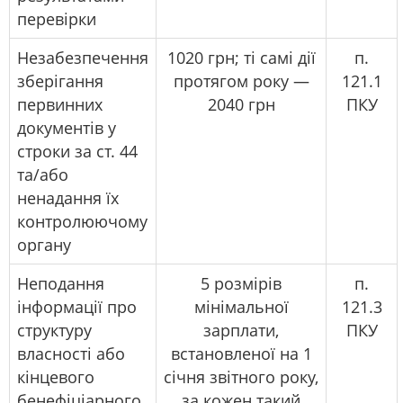
перевірки
Незабезпечення
1020 грн; ті самі дії
п.
зберігання
протягом року —
121.1
первинних
2040 грн
ПКУ
документів у
строки за ст. 44
та/або
ненадання їх
контролюючому
органу
Неподання
5 розмірів
п.
інформації про
мінімальної
121.3
структуру
зарплати,
ПКУ
власності або
встановленої на 1
кінцевого
січня звітного року,
бенефіціарного
за кожен такий