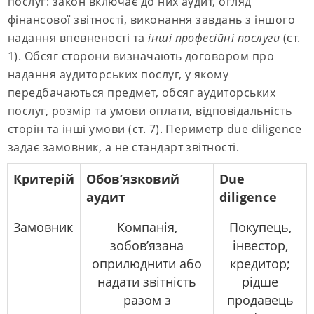
послуг: закон включає до них аудит, огляд
фінансової звітності, виконання завдань з іншого
надання впевненості та
інші професійні послуги
(ст.
1). Обсяг сторони визначають договором про
надання аудиторських послуг, у якому
передбачаються предмет, обсяг аудиторських
послуг, розмір та умови оплати, відповідальність
сторін та інші умови (ст. 7). Периметр due diligence
задає замовник, а не стандарт звітності.
Критерій
Обов’язковий
Due
аудит
diligence
Замовник
Компанія,
Покупець,
зобов’язана
інвестор,
оприлюднити або
кредитор;
надати звітність
рідше
разом з
продавець