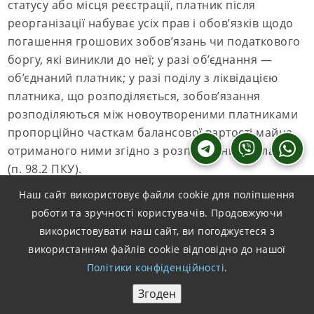
статусу або місця реєстрації, платник після
реорганізації набуває усіх прав і обов’язків щодо
погашення грошових зобов’язань чи податкового
боргу, які виникли до неї; у разі об’єднання —
об’єднаний платник; у разі поділу з ліквідацією
платника, що розподіляється, зобов’язання
розподіляються між новоутвореними платниками
пропорційно часткам балансової вартості майна,
отриманого ними згідно з розподільним балансом
(п. 98.2 ПКУ).
Наш сайт використовує файли cookie для поліпшення
роботи та зручності користувачів. Продовжуючи
Строки процедури
використовувати наш сайт, ви погоджуєтеся з
використанням файлів cookie відповідно до нашої
Політики конфіденційності
.
Тривалість визначає не бажання сторін, а глибина
відкритих періодів і кількість юридичних осіб у
Згоден
периметрі. Перевірка групи з контрольованими