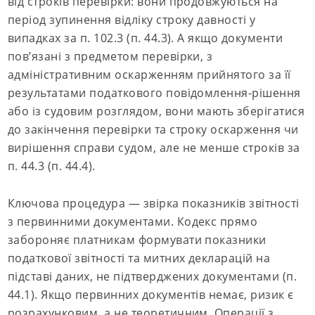
від строків перевірки: вони продовжуються на
період зупинення відліку строку давності у
випадках за п. 102.3 (п. 44.3). А якщо документи
пов’язані з предметом перевірки, з
адміністративним оскарженням прийнятого за її
результатами податкового повідомлення-рішення
або із судовим розглядом, вони мають зберігатися
до закінчення перевірки та строку оскарження чи
вирішення справи судом, але не менше строків за
п. 44.3 (п. 44.4).
Ключова процедура — звірка показників звітності
з первинними документами. Кодекс прямо
забороняє платникам формувати показники
податкової звітності та митних декларацій на
підставі даних, не підтверджених документами (п.
44.1). Якщо первинних документів немає, ризик є
розрахунковим, а не теоретичним. Операції з