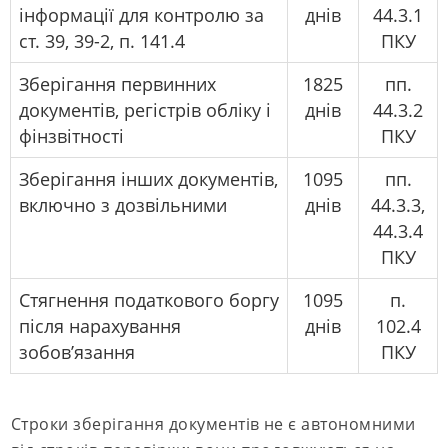
інформації для контролю за
днів
44.3.1
ст. 39, 39-2, п. 141.4
ПКУ
Зберігання первинних
1825
пп.
документів, регістрів обліку і
днів
44.3.2
фінзвітності
ПКУ
Зберігання інших документів,
1095
пп.
включно з дозвільними
днів
44.3.3,
44.3.4
ПКУ
Стягнення податкового боргу
1095
п.
після нарахування
днів
102.4
зобов’язання
ПКУ
Строки зберігання документів не є автономними