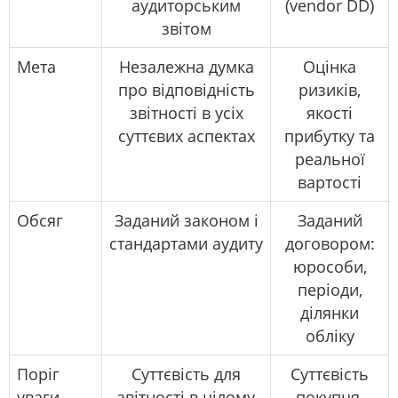
аудиторським
(vendor DD)
звітом
Мета
Незалежна думка
Оцінка
про відповідність
ризиків,
звітності в усіх
якості
суттєвих аспектах
прибутку та
реальної
вартості
Обсяг
Заданий законом і
Заданий
стандартами аудиту
договором:
юрособи,
періоди,
ділянки
обліку
Поріг
Суттєвість для
Суттєвість
уваги
звітності в цілому
покупця,