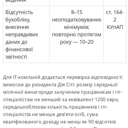
Відсутність
8–15
ст. 164-
бухобліку,
неоподатковуваних
2
внесення
мінімумів;
КУпАП
неправдивих
повторно протягом
даних до
року — 10–20
фінансової
звітності
Для ІТ-компаній додається перевірка відповідності
вимогам до резидента Дія Сіті: розмір середньої
місячної винагороди залученим працівникам і гіг-
спеціалістам не менший за еквівалент 1200 євро,
середньооблікова кількість працівників і гіг-
спеціалістів не менше дев’яти осіб, сума
кваліфікованого доходу не менш як 90 відсотків