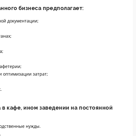
нного бизнеса предполагает:
ой документации;
ганах;
а;
кафетерии;
и оптимизации затрат;
.
а в кафе, ином заведении на постоянной
водственные нужды.
.